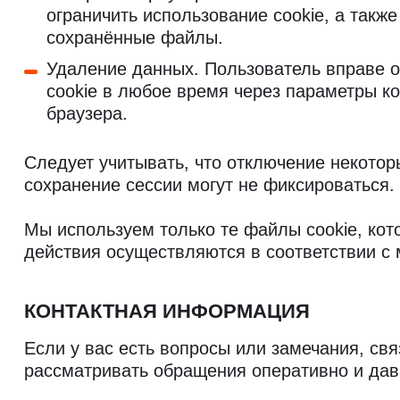
ограничить использование cookie, а также
сохранённые файлы.
Удаление данных. Пользователь вправе о
cookie в любое время через параметры 
браузера.
Следует учитывать, что отключение некотор
сохранение сессии могут не фиксироваться.
Мы используем только те файлы cookie, кот
действия осуществляются в соответствии 
КОНТАКТНАЯ ИНФОРМАЦИЯ
Если у вас есть вопросы или замечания, св
рассматривать обращения оперативно и дав