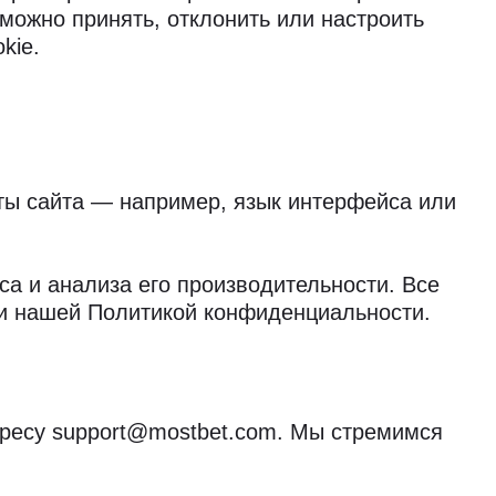
можно принять, отклонить или настроить
kie.
оты сайта — например, язык интерфейса или
а и анализа его производительности. Все
и нашей Политикой конфиденциальности.
адресу support@mostbet.com. Мы стремимся