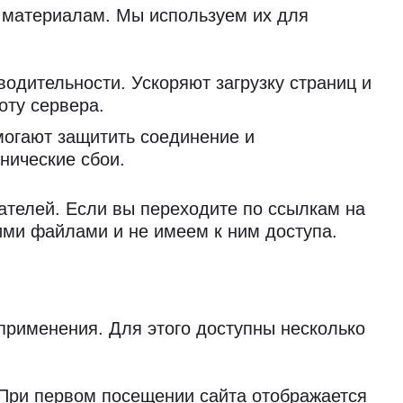
к материалам. Мы используем их для
одительности. Ускоряют загрузку страниц и
оту сервера.
могают защитить соединение и
нические сбои.
ателей. Если вы переходите по ссылкам на
ими файлами и не имеем к ним доступа.
применения. Для этого доступны несколько
 При первом посещении сайта отображается