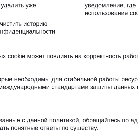
 удалить уже
уведомление, где 
использование coo
чистить историю
конфиденциальности
ых cookie может повлиять на корректность раб
орые необходимы для стабильной работы ресурс
с международными стандартами защиты данных 
язанные с данной политикой, обращайтесь по 
ать понятные ответы по существу.