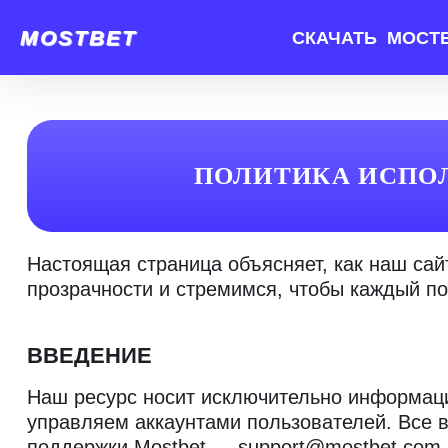
MOSTBET
СКАЧАТЬ
МОСТ
ПОЛИТИКА ИСПОЛ
Настоящая страница объясняет, как наш са
прозрачности и стремимся, чтобы каждый по
ВВЕДЕНИЕ
Наш ресурс носит исключительно информаци
управляем аккаунтами пользователей. Все 
поддержки Mostbet — support@mostbet.com.