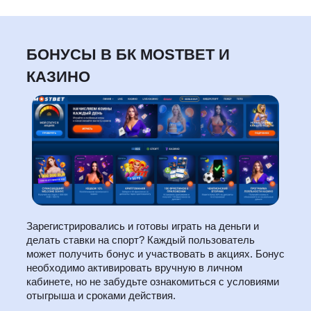
БОНУСЫ В БК MOSTBET И
КАЗИНО
Зарегистрировались и готовы играть на деньги и
делать ставки на спорт? Каждый пользователь
может получить бонус и участвовать в акциях. Бонус
необходимо активировать вручную в личном
кабинете, но не забудьте ознакомиться с условиями
отыгрыша и сроками действия.