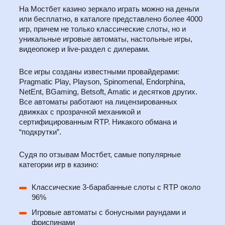
На Мостбет казино зеркало играть можно на деньги
или бесплатно, в каталоге представлено более 4000
игр, причем не только классические слоты, но и
уникальные игровые автоматы, настольные игры,
видеопокер и live-раздел с дилерами.
Все игры созданы известными провайдерами:
Pragmatic Play, Playson, Spinomenal, Endorphina,
NetEnt, BGaming, Betsoft, Amatic и десятков других.
Все автоматы работают на лицензированных
движках с прозрачной механикой и
сертифицированным RTP. Никакого обмана и
“подкрутки”.
Судя по отзывам Мостбет, самые популярные
категории игр в казино:
Классические 3-барабанные слоты с RTP около
96%
Игровые автоматы с бонусными раундами и
фриспинами