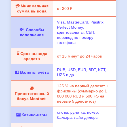
💳 Минимальная
от 300 ₽
сумма вывода
Visa, MasterCard, Piastrix,
Perfect Money,
💸 Способы
криптовалюты, СБП,
пополнения
перевод по номеру
телефона
⌛ Срок вывода
от 15 минут до 24 часов
средств
RUB, USD, EUR, BDT, KZT,
💵 Валюты счёта
UZS и др.
125 % на первый депозит +
🎁
фриспины (суммарно до 1
Приветственный
000 000 RUB и 500 FS на
бонус Mostbet
первые 5 депозитов)
слоты, рулетка, покер,
🎰 Казино-игры
баккара, лайв-дилеры