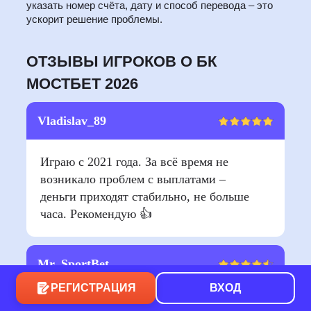
указать номер счёта, дату и способ перевода – это
ускорит решение проблемы.
ОТЗЫВЫ ИГРОКОВ О БК
МОСТБЕТ 2026
Vladislav_89
Играю с 2021 года. За всё время не
возникало проблем с выплатами –
деньги приходят стабильно, не больше
часа. Рекомендую 👍
Mr_SportBet
РЕГИСТРАЦИЯ
ВХОД
Отличная контора с неплохими