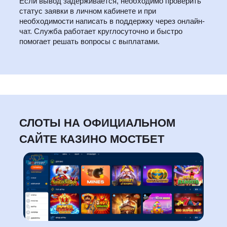
Если вывод задерживается, необходимо проверить
статус заявки в личном кабинете и при
необходимости написать в поддержку через онлайн-
чат. Служба работает круглосуточно и быстро
помогает решать вопросы с выплатами.
СЛОТЫ НА ОФИЦИАЛЬНОМ
САЙТЕ КАЗИНО МОСТБЕТ