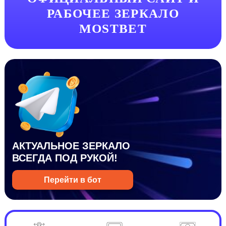
РАБОЧЕЕ ЗЕРКАЛО
MOSTBET
АКТУАЛЬНОЕ ЗЕРКАЛО
ВСЕГДА ПОД РУКОЙ!
Перейти в бот