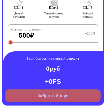
Шаг 1
Шаг 2
Шаг 3
Двигай
Узнавай сумму
Забирай
ползунок
бонусов
бонусы
Сумма пополнения
+200%
500
₽
Твои бонусы на первый депозит
0
руб
+
0
FS
Забрать бонус