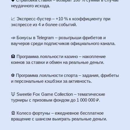
неудачного исхода.
📈 Экспресс-бустер – +10 % к коэффициенту при
экспрессе из 4 и более событий.
📣 Бонусы в Telegram – розыгрыши фрибетов и
ваучеров среди подписчиков официального канала.
🏦 Программа лояльности казино – накопление
коинов за ставки и обмен на реальные деньги.
⚽ Программа лояльности спорта – задания, фрибеты
и персональные кэшбэки за активность.
🦊 Sweetie Fox Game Collection – тематические
турниры с призовым фондом до 1 000 000 ₽.
🎡 Колесо фортуны – ежедневное бесплатное
вращение с шансом выиграть реальные деньги.